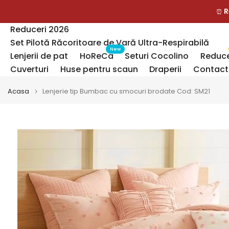
Sari
R
⏰
la
Reduceri 2026
continut
Set Pilotă Răcoritoare de Vară Ultra-Respirabilă
New
Lenjerii de pat
HoReCa
Seturi Cocolino
Reduce
Cuverturi
Huse pentru scaun
Draperii
Contact
Acasa
Lenjerie tip Bumbac cu smocuri brodate Cod: SM21