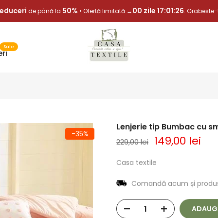
educeri
50%
00 zile 17:01:25
de până la
• Ofertă limitată →
. Grabeste
Sale
ri
Lenjerie tip Bumbac cu s
-35%
149,00 lei
229,00 lei
Casa textile
Comandă acum și produs
ADAUGA