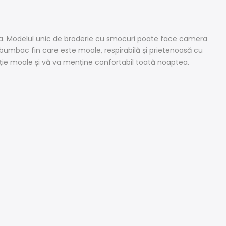
a ta. Modelul unic de broderie cu smocuri poate face camera
bumbac fin care este moale, respirabilă și prietenoasă cu
ație moale și vă va menține confortabil toată noaptea.