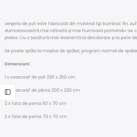
Lenjeria de pat este fabricată din material tip bumbac fin, su
dumneavoastră mai rafinată și mai frumoasă potrivindu-se cu 
pielea. Cu o țesătură mai rezistentă la decolorare și la pete
Se poate spăla la mașina de spălat, program normal de spalar
Dimensiuni
:
1 x cearceaf de pat 230 x 250 cm
1 x cearceaf de pilota 200 x 230 cm
Open sidebar
2 x fata de perna 50 x 70 cm
2 x fata de perna 70 x 70 cm