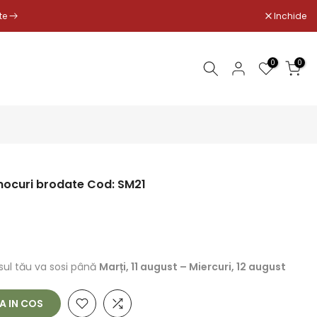
Inchide
-te
0
0
mocuri brodate Cod: SM21
ul tău va sosi până
Marți, 11 august
–
Miercuri, 12 august
 IN COS