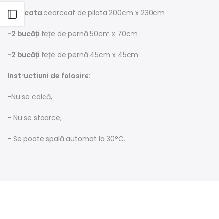
-1 bucata
cearceaf de pilota 200cm x 230cm
Open sidebar
-2 bucăți
fețe de pernă 50cm x 70cm
-2 bucăți
fețe de pernă 45cm x 45cm
Instructiuni de folosire:
-Nu se calcă,
- Nu se stoarce,
- Se poate spală automat la 30°C.