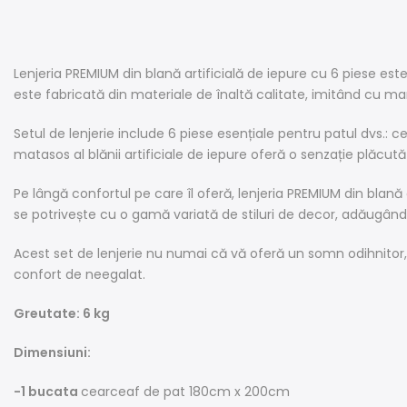
Lenjeria PREMIUM din blană artificială de iepure cu 6 piese es
este fabricată din materiale de înaltă calitate, imitând cu mare
Setul de lenjerie include 6 piese esențiale pentru patul dvs.:
matasos al blănii artificiale de iepure oferă o senzație plăcută
Pe lângă confortul pe care îl oferă, lenjeria PREMIUM din blană
se potrivește cu o gamă variată de stiluri de decor, adăugân
Acest set de lenjerie nu numai că vă oferă un somn odihnitor,
confort de neegalat.
Greutate: 6 kg
Dimensiuni:
-1 bucata
cearceaf de pat 180cm x 200cm