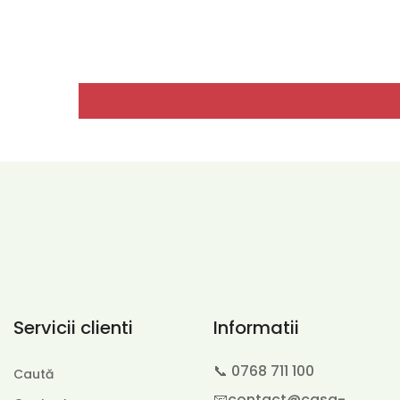
Servicii clienti
Informatii
📞 0768 711 100
Caută
📧contact@casa-