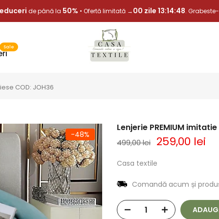
educeri
50%
00 zile 13:14:47
de până la
• Ofertă limitată →
. Grabeste
Sale
ri
6 piese COD: JOH36
Lenjerie PREMIUM imitatie
-48%
259,00 lei
499,00 lei
Casa textile
Comandă acum și produs
ADAUGA