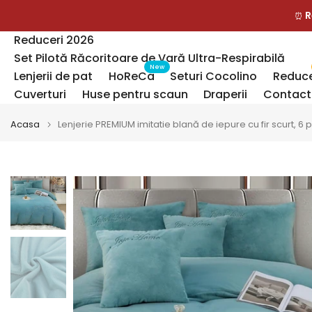
Sari
R
⏰
la
Reduceri 2026
continut
Set Pilotă Răcoritoare de Vară Ultra-Respirabilă
New
Lenjerii de pat
HoReCa
Seturi Cocolino
Reduce
Cuverturi
Huse pentru scaun
Draperii
Contact
Acasa
Lenjerie PREMIUM imitatie blană de iepure cu fir scurt, 