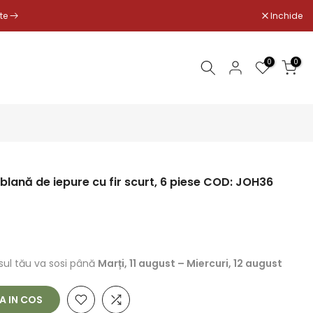
Inchide
-te
0
0
 blană de iepure cu fir scurt, 6 piese COD: JOH36
ul tău va sosi până
Marți, 11 august
–
Miercuri, 12 august
 IN COS