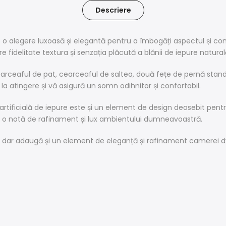
Descriere
te o alegere luxoasă și elegantă pentru a îmbogăți aspectul și co
 fidelitate textura și senzația plăcută a blănii de iepure naturală
 cearceaful de pat, cearceaful de saltea, două fețe de pernă stan
 la atingere și vă asigură un somn odihnitor și confortabil.
 artificială de iepure este și un element de design deosebit pentr
d o notă de rafinament și lux ambientului dumneavoastră.
 dar adaugă și un element de eleganță și rafinament camerei dvs